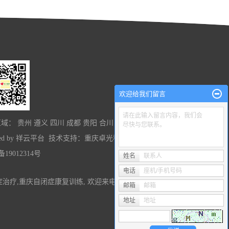
欢迎给我们留言
请在此输入留言内容，我们会
区域：
贵州
遵义
四川
成都
贵阳
合川
万州
涪陵
重庆
北碚区
尽快与您联系。
ed by
祥云平台
技术支持：
重庆卓光科技
备19012314号
姓名
联系人
电话
座机/手机号码
症治疗
,
重庆自闭症康复训练
, 欢迎来电咨询!
邮箱
邮箱
地址
地址