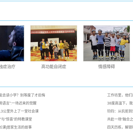
独症治疗
高功能自闭症
情感障碍
能去读小学？别等废了才后悔
工作坊里，他们
“用语言”:一场迟来的觉醒
38度高温下，我
13公里外上了一堂社会课
钧钧：从抗拒到
”与“惊喜”的特教课堂
共赴一场“融合
长课|居家生活的故事
四天历练，解锁