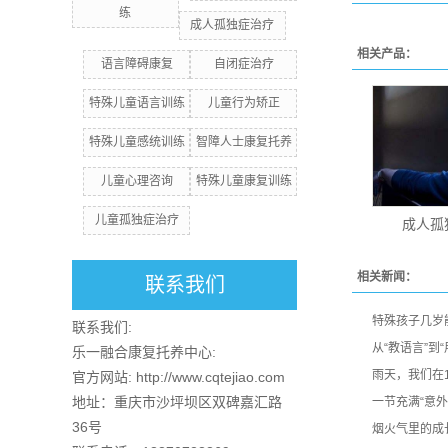
练
成人孤独症治疗
相关产品：
语言障碍康复
自闭症治疗
特殊儿童语言训练
儿童行为矫正
特殊儿童感统训练
智障人士康复托养
儿童心理咨询
特殊儿童康复训练
儿童孤独症治疗
成人孤
相关新闻：
联系我们
特殊孩子几岁
联系我们:
从“教语言”到
乐一融合康复托养中心:
雨天，我们在
官方网站: http://www.cqtejiao.com
地址：重庆市沙坪坝区双碑嘉汇路
一节充满“意外
36号
烟火气里的成