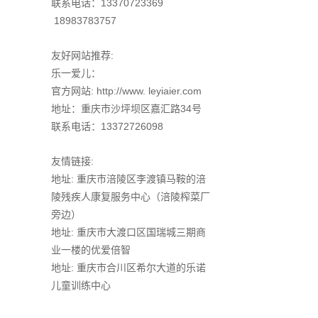
联系电话：13370723369
18983783757
友好网站推荐:
乐一爱儿：
官方网站: http://www. leyiaier.com
地址：重庆市沙坪坝区嘉汇路34号
联系电话：13372726098
友情链接:
地址: 重庆市涪陵区李渡镇马鞍的涪
陵残疾人康复服务中心（涪陵榨菜厂
旁边）
地址: 重庆市大渡口区国瑞城三期商
业一楼的优爱倍智
地址: 重庆市合川区希尔大道的乐诺
儿童训练中心