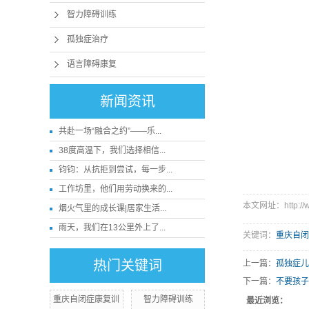
智力障碍训练
孤独症治疗
语言障碍康复
新闻资讯
共赴一场“融合之约”——乐...
38度高温下，我们选择相信...
钧钧：从抗拒到尝试，每一步...
工作坊里，他们用劳动换来的...
本文网址：http://ww
烟火气里的成长课|居家生活...
雨天，我们在13公里外上了...
关键词：
重庆自闭
热门关键词
上一篇：
孤独症
下一篇：
不要孩
重庆自闭症康复训
智力障碍训练
最近浏览：