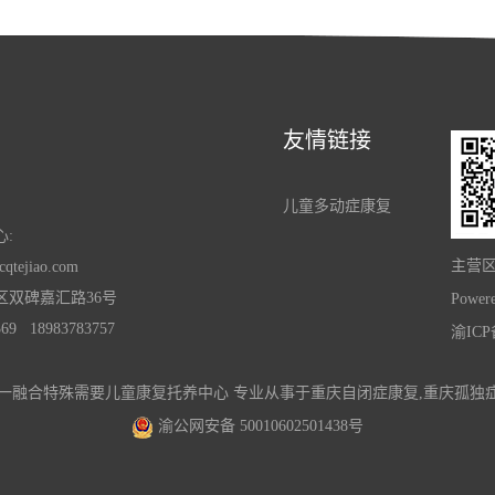
友情链接
儿童多动症康复
:
主营
qtejiao.com
区双碑嘉汇路36号
Power
9 18983783757
渝ICP
iao.com/ 乐一融合特殊需要儿童康复托养中心 专业从事于
重庆自闭症康复
,
重庆孤独
渝公网安备 50010602501438号