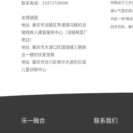
联系电话：13372726098
特殊孩子几岁
烟火气里的成
友情链接:
共赴一场“融
地址: 重庆市涪陵区李渡镇马鞍的涪
四天历练，解
陵残疾人康复服务中心（涪陵榨菜厂
旁边）
地址: 重庆市大渡口区国瑞城三期商
业一楼的优爱倍智
地址: 重庆市合川区希尔大道的乐诺
儿童训练中心
乐一融合
联系我们