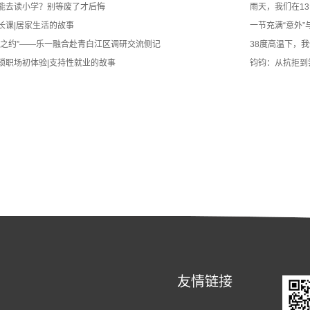
能去读小学？别等废了才后悔
雨天，我们在1
长课|居家生活的故事
一节充满“意外”
合之约”——乐一融合赴青白江区调研交流侧记
38度高温下，我
锁职场初体验|支持性就业的故事
钧钧：从抗拒到
友情链接