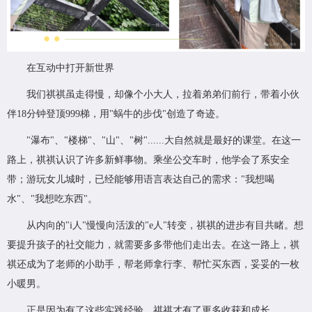
在互动中打开新世界
我们祺祺虽走得慢，却像个小大人，拉着弟弟们前行，带着小伙
伴18分钟登顶999梯，用"蜗牛的步伐"创造了奇迹。
"瀑布"、"楼梯"、"山"、"树"......大自然就是最好的课堂。在这一
路上，祺祺认识了许多新鲜事物。乘坐公交车时，他学会了系安全
带；游玩女儿城时，已经能够用语言表达自己的需求："我想喝
水"、"我想吃东西"。
从内向的"i人"慢慢向活泼的"e人"转变，祺祺的进步有目共睹。想
要提升孩子的社交能力，就需要多多带他们走出去。在这一路上，祺
祺还成为了老师的小助手，帮老师拿行李、帮忙买东西，妥妥的一枚
小暖男。
正是因为有了这些实践经验，祺祺才有了更多收获和成长。