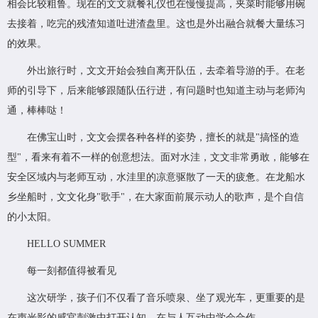
相会比较粗鲁。现在的文文就餐礼仪也在慢慢提高，夹菜时能够用碗
去接着，吃完的残渣知道吐进渣盘里。这也是外出融合就餐大量练习
的效果。
外出旅行时，文文开始会独自离开队伍，去牵着导游的手。在老
师的引导下，后来能够跟随队伍行进，有问题时也知道主动与老师沟
通，棒棒哒！
在佛宝山时，文文会摆各种各样的姿势，擅长的就是"搞怪的造
型"，看来有着不一样的创意想法。面对水洼，文文非常勇敢，能够在
安全区域内与老师互动，水洼里的凉意驱散了一天的疲惫。在龙船水
乡坐船时，文文化身"歌手"，在大家面前展示动人的歌声，是个自信
的小太阳。
HELLO SUMMER
每一刻都值得被看见
这次研学，孩子们不仅看了音乐喷泉、坐了观光车，更重要的是
在声光影的感官刺激中打开认知，在与人互动中学会合作。